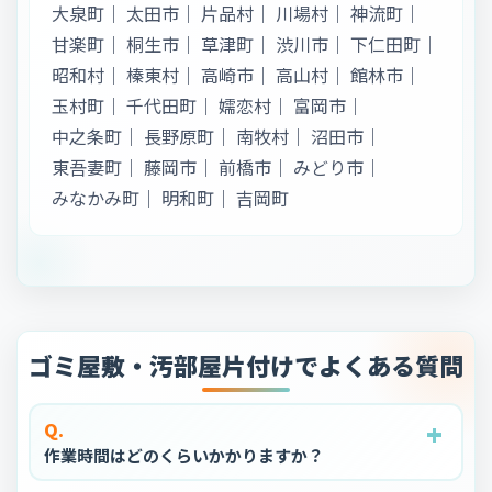
大泉町
｜
太田市
｜
片品村
｜
川場村
｜
神流町
｜
甘楽町
｜
桐生市
｜
草津町
｜
渋川市
｜
下仁田町
｜
昭和村
｜
榛東村
｜
高崎市
｜
高山村
｜
館林市
｜
玉村町
｜
千代田町
｜
嬬恋村
｜
富岡市
｜
中之条町
｜
長野原町
｜
南牧村
｜
沼田市
｜
東吾妻町
｜
藤岡市
｜
前橋市
｜
みどり市
｜
みなかみ町
｜
明和町
｜
吉岡町
ゴミ屋敷・汚部屋片付けでよくある質問
+
+
+
+
+
Q.
作業時間はどのくらいかかりますか？