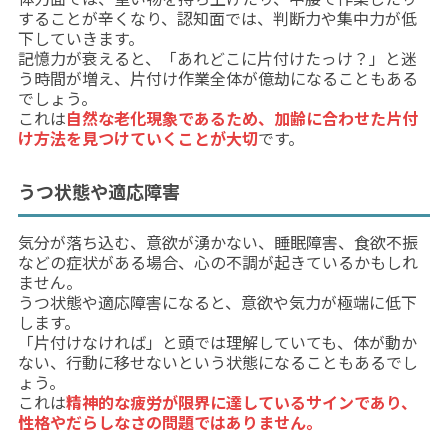
することが辛くなり、認知面では、判断力や集中力が低
下していきます。
記憶力が衰えると、「あれどこに片付けたっけ？」と迷
う時間が増え、片付け作業全体が億劫になることもある
でしょう。
これは
自然な老化現象であるため、加齢に合わせた片付
け方法を見つけていくことが大切
です。
うつ状態や適応障害
気分が落ち込む、意欲が湧かない、睡眠障害、食欲不振
などの症状がある場合、心の不調が起きているかもしれ
ません。
うつ状態や適応障害になると、意欲や気力が極端に低下
します。
「片付けなければ」と頭では理解していても、体が動か
ない、行動に移せないという状態になることもあるでし
ょう。
これは
精神的な疲労が限界に達しているサインであり、
性格やだらしなさの問題ではありません。