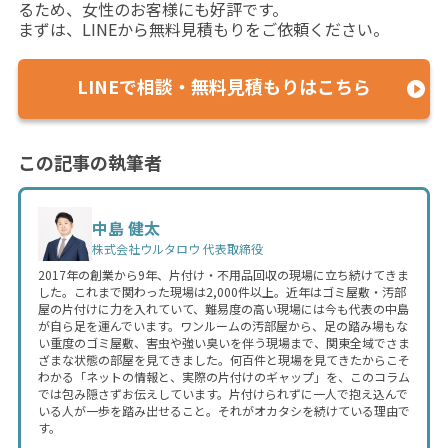
るため、女性のお客様にも好評です。
まずは、LINEから無料見積もりをご依頼ください。
LINEで相談・無料見積もりはこちら
この記事の執筆者
中島 健太
株式会社ウルタロウ 代表取締役
2017年の創業から9年、片付け・不用品回収の現場に立ち続けてきま
した。これまで関わった現場は2,000件以上。近年はゴミ屋敷・汚部
屋の片付けに力を入れていて、難易度の高い現場には今も代表の中島
が自ら足を運んでいます。ワンルームの汚部屋から、足の踏み場もな
い重度のゴミ屋敷、害虫や強い臭いを伴う現場まで、関東全域でさま
ざまな状態の部屋を見てきました。何百件と現場を見てきたからこそ
わかる「ネットの情報と、実際の片付けのギャップ」を、このコラム
では包み隠さずお伝えしています。片付けられずに一人で抱え込んで
いる人が一歩を踏み出せること。それがオカタシを続けている理由で
す。