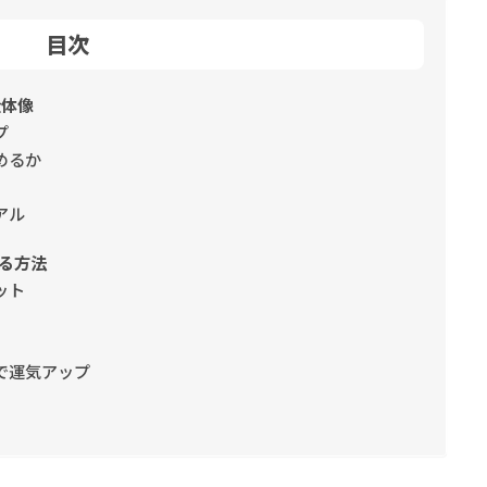
目次
全体像
プ
めるか
アル
る方法
ット
で運気アップ