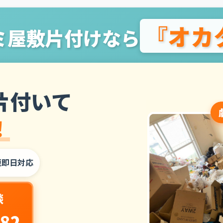
『オカ
ミ屋敷片付けなら
片付いて
！
短即日対応
談
282