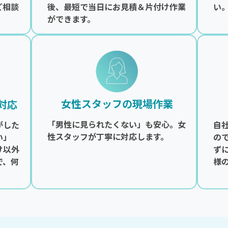
ご相談
後、最短で当日にお見積＆片付け作業
い
ができます。
女性スタッフの現場作業
対応
「男性に見られたくない」も安心。女
がした
自
性スタッフが丁寧に対応します。
い」
の
け以外
ず
で、何
様