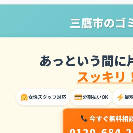
三鷹市のゴ
あっという間に
スッキリ
女性スタッフ対応
分割払いOK
最
今すぐ無料相
0120-684-