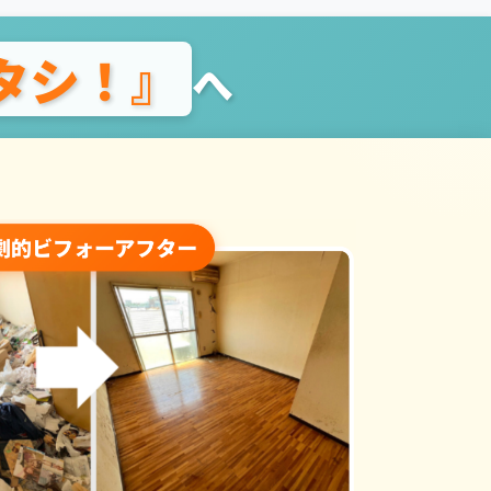
タシ！』
へ