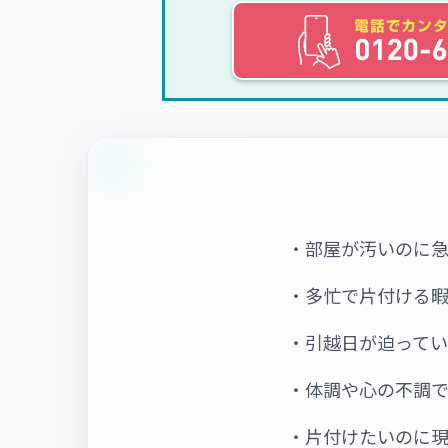
・部屋が汚いのに
・多忙で片付ける
・引越日が迫って
・体調や心の不調
・片付けたいのに