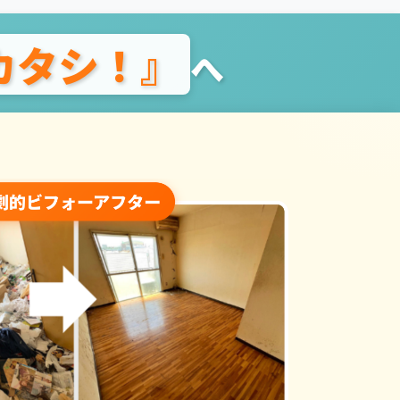
カタシ！』
へ