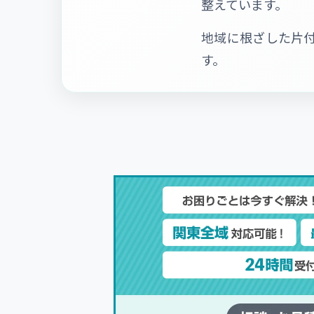
整えています。
地域に根ざした片
す。