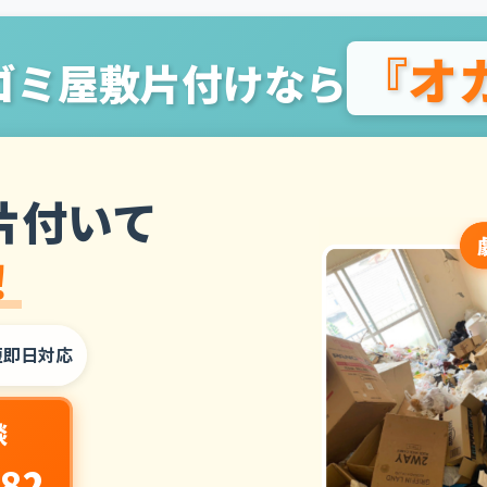
『オ
ゴミ屋敷片付けなら
片付いて
！
短即日対応
談
282