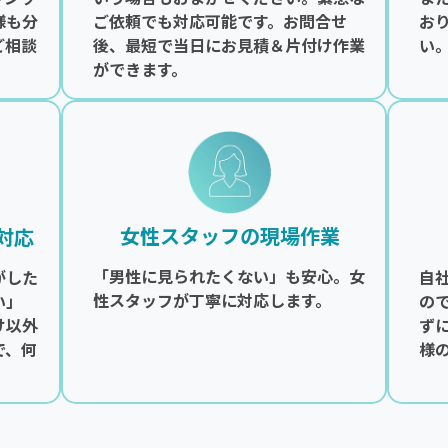
様も分
ご依頼でも対応可能です。お問合せ
お
ご相談
後、最短で当日にお見積＆片付け作業
い
ができます。
女性スタッフの現場作業
対応
「男性に見られたくない」も安心。女
がした
自
性スタッフが丁寧に対応します。
い」
の
け以外
ず
で、何
様