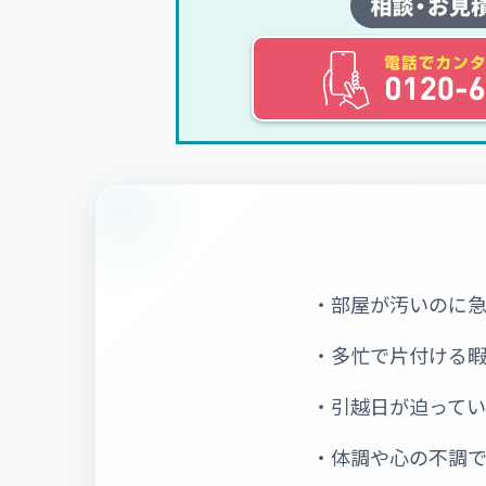
・部屋が汚いのに
・多忙で片付ける
・引越日が迫って
・体調や心の不調