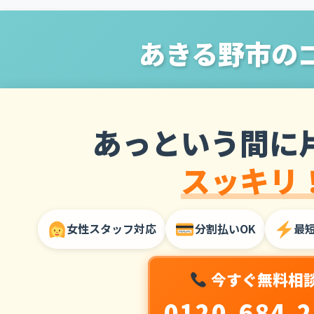
あきる野市の
あっという間に
スッキリ
女性スタッフ対応
分割払いOK
最
今すぐ無料相
0120-684-