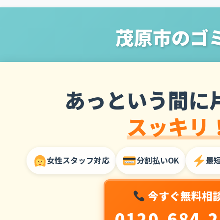
茂原市のゴ
あっという間に
スッキリ
女性スタッフ対応
分割払いOK
最
今すぐ無料相
0120-684-