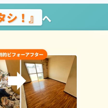
タシ！』
へ