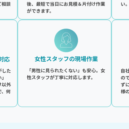
ご相談
後、最短で当日にお見積＆片付け作業
い
ができます。
女性スタッフの現場作業
対応
「男性に見られたくない」も安心。女
がした
自
性スタッフが丁寧に対応します。
い」
の
け以外
ず
で、何
様