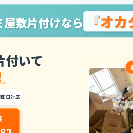
『オカ
ミ屋敷片付けなら
片付いて
！
短即日対応
談
282