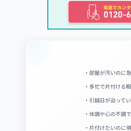
・部屋が汚いのに
・多忙で片付ける
・引越日が迫って
・体調や心の不調
・片付けたいのに