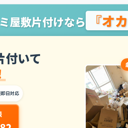
『オカ
ミ屋敷片付けなら
片付いて
！
短即日対応
談
282