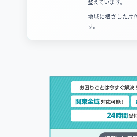
整えています。
地域に根ざした片
す。