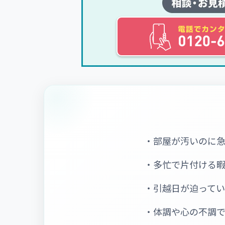
・部屋が汚いのに
・多忙で片付ける
・引越日が迫って
・体調や心の不調