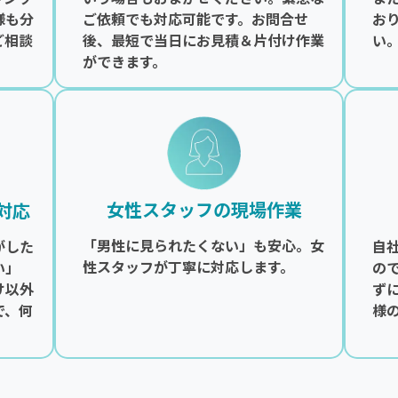
様も分
ご依頼でも対応可能です。お問合せ
お
ご相談
後、最短で当日にお見積＆片付け作業
い
ができます。
女性スタッフの現場作業
対応
「男性に見られたくない」も安心。女
がした
自
性スタッフが丁寧に対応します。
い」
の
け以外
ず
で、何
様