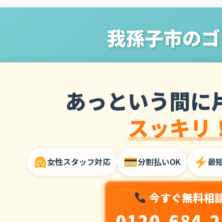
我孫子市のゴ
あっという間に
スッキリ
女性スタッフ対応
分割払いOK
最
今すぐ無料相
0120-684-