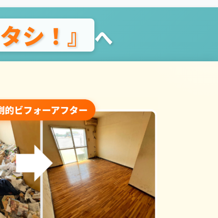
タシ！』
へ