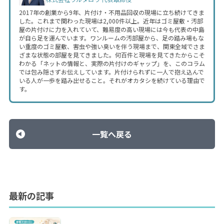
2017年の創業から9年、片付け・不用品回収の現場に立ち続けてきま
した。これまで関わった現場は2,000件以上。近年はゴミ屋敷・汚部
屋の片付けに力を入れていて、難易度の高い現場には今も代表の中島
が自ら足を運んでいます。ワンルームの汚部屋から、足の踏み場もな
い重度のゴミ屋敷、害虫や強い臭いを伴う現場まで、関東全域でさま
ざまな状態の部屋を見てきました。何百件と現場を見てきたからこそ
わかる「ネットの情報と、実際の片付けのギャップ」を、このコラム
では包み隠さずお伝えしています。片付けられずに一人で抱え込んで
いる人が一歩を踏み出せること。それがオカタシを続けている理由で
す。
一覧へ戻る
最新の記事