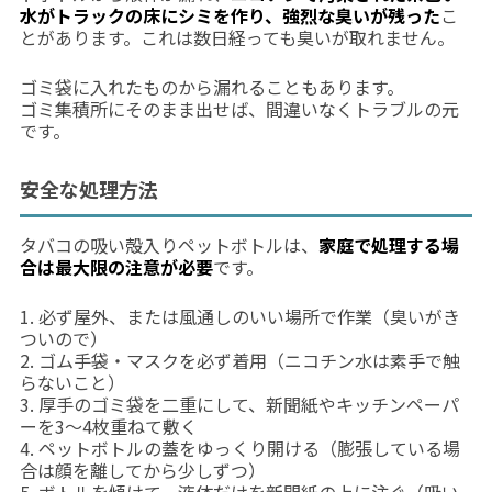
水がトラックの床にシミを作り、強烈な臭いが残った
こ
とがあります。これは数日経っても臭いが取れません。
ゴミ袋に入れたものから漏れることもあります。
ゴミ集積所にそのまま出せば、間違いなくトラブルの元
です。
安全な処理方法
タバコの吸い殻入りペットボトルは、
家庭で処理する場
合は最大限の注意が必要
です。
1. 必ず屋外、または風通しのいい場所で作業（臭いがき
ついので）
2. ゴム手袋・マスクを必ず着用（ニコチン水は素手で触
らないこと）
3. 厚手のゴミ袋を二重にして、新聞紙やキッチンペーパ
ーを3〜4枚重ねて敷く
4. ペットボトルの蓋をゆっくり開ける（膨張している場
合は顔を離してから少しずつ）
5. ボトルを傾けて、液体だけを新聞紙の上に注ぐ（吸い