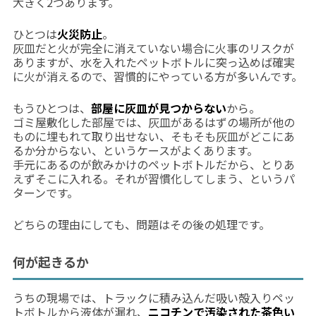
大きく2つあります。
ひとつは
火災防止
。
灰皿だと火が完全に消えていない場合に火事のリスクが
ありますが、水を入れたペットボトルに突っ込めば確実
に火が消えるので、習慣的にやっている方が多いんです。
もうひとつは、
部屋に灰皿が見つからない
から。
ゴミ屋敷化した部屋では、灰皿があるはずの場所が他の
ものに埋もれて取り出せない、そもそも灰皿がどこにあ
るか分からない、というケースがよくあります。
手元にあるのが飲みかけのペットボトルだから、とりあ
えずそこに入れる。それが習慣化してしまう、というパ
ターンです。
どちらの理由にしても、問題はその後の処理です。
何が起きるか
うちの現場では、トラックに積み込んだ吸い殻入りペッ
トボトルから液体が漏れ、
ニコチンで汚染された茶色い