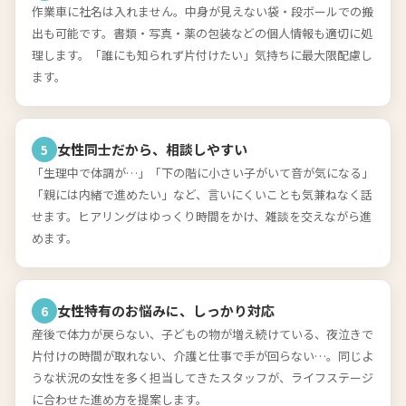
作業車に社名は入れません。中身が見えない袋・段ボールでの搬
出も可能です。書類・写真・薬の包装などの個人情報も適切に処
理します。「誰にも知られず片付けたい」気持ちに最大限配慮し
ます。
女性同士だから、相談しやすい
5
「生理中で体調が…」「下の階に小さい子がいて音が気になる」
「親には内緒で進めたい」など、言いにくいことも気兼ねなく話
せます。ヒアリングはゆっくり時間をかけ、雑談を交えながら進
めます。
女性特有のお悩みに、しっかり対応
6
産後で体力が戻らない、子どもの物が増え続けている、夜泣きで
片付けの時間が取れない、介護と仕事で手が回らない…。同じよ
うな状況の女性を多く担当してきたスタッフが、ライフステージ
に合わせた進め方を提案します。